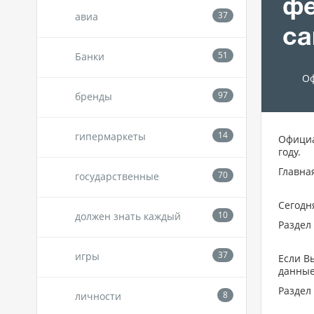
фе
авиа
са
Банки
Оф
бренды
гипермаркеты
Официа
году.
Главна
государственные
Сегодн
должен знать каждый
Раздел
игры
Если В
данные
Раздел
личности