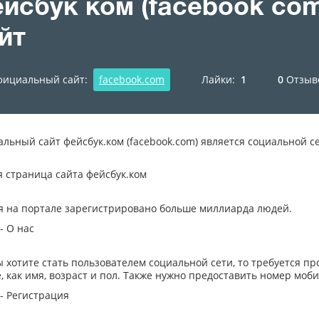
йсбук ком (facebook co
йт
ициальный сайт:
facebook.com
Лайки:
1
0
Отзыв
льный сайт фейсбук.ком (facebook.com) является социальной с
я страница сайта фейсбук.ком
я на портале зарегистрировано больше миллиарда людей.
 - О нас
ы хотите стать пользователем социальной сети, то требуется пр
, как имя, возраст и пол. Также нужно предоставить номер моб
 - Регистрация