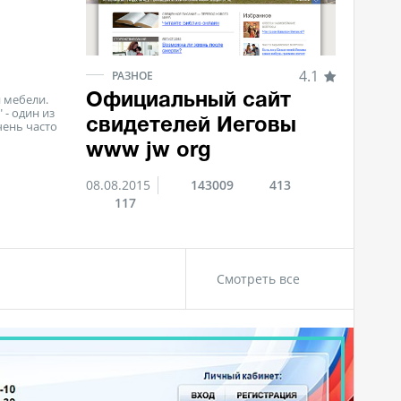
4.1
РАЗНОЕ
Официальный сайт
 мебели.
- один из
свидетелей Иеговы
чень часто
www jw org
08.08.2015
143009
413
117
Смотреть все