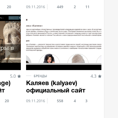
20
09.11.2016
449
2
11
5.0
4.3
БРЕНДЫ
age)
Каляев (kalyaev)
йт
официальный сайт
20
09.11.2016
558
4
3