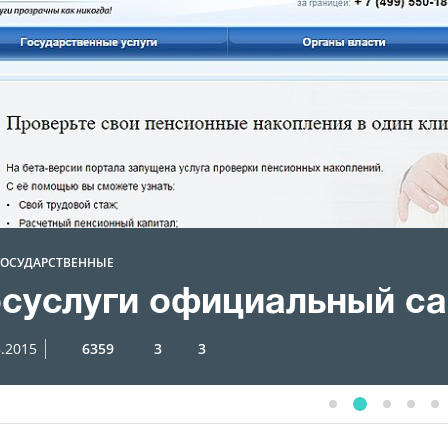
ГОСУДАРСТВЕННЫЕ
осуслуги официальный са
8.2015
6359
3
3
1
3
4
5
2