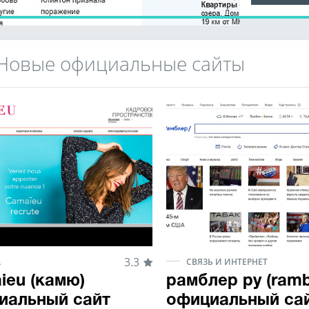
Новые официальные сайты
3.3
А
СВЯЗЬ И ИНТЕРНЕТ
ieu (камю)
рамблер ру (rambl
иальный сайт
официальный са