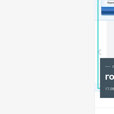
2.3
т
г
Подробнее
17.0