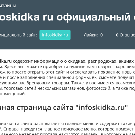
АГАЗИНЫ
foskidka ru официальный
ициальный сайт:
infoskidka.ru
Лайки:
0
0
Отзыво
dka.ru
содержит
информацию о скидках, распродажах, акциях 
и
. Здесь вы сможете приобрести нужные вам товары с хорошим
можно просто открыть этот сайт и отслеживать появление нов
е и после заполнения специальной формы, вы сможете получать
сующим вас брендовым товарам. Также, у вас имеется возможно
ы, торговых сетей нескольких магазинов, фотосессий, а также п
 помещений.
ная страница сайта "infoskidka.ru"
ней части сайта располагается главное меню и содержит такие р
". Справа, находится главное поисковое меню, которое поможе
 данного интернет портала находятся разделы, в которых на