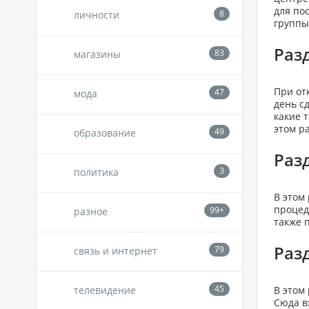
для по
личности
группы
Раз
магазины
При от
мода
день с
какие 
этом р
образование
Раз
политика
В этом
процед
разное
также 
Раз
связь и интернет
телевидение
В этом
Сюда в