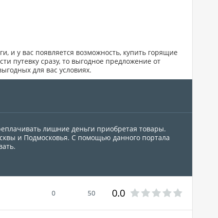
и, и у вас появляется возможность, купить горящие
ти путевку сразу, то выгодное предложение от
выгодных для вас условиях.
ереплачивать лишние деньги приобретая товары.
осквы и Подмосковья. С помощью данного портала
вать.
0.0
0
50