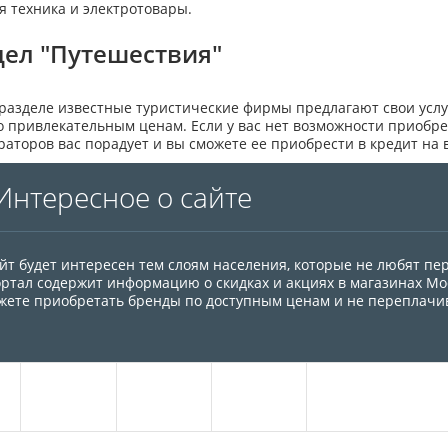
я техника и электротовары.
дел "Путешествия"
 разделе известные туристические фирмы предлагают свои услуг
о привлекательным ценам. Если у вас нет возможности приобрес
раторов вас порадует и вы сможете ее приобрести в кредит на 
Интересное о сайте
айт будет интересен тем слоям населения, которые не любят п
ортал содержит информацию о скидках и акциях в магазинах М
жете приобретать бренды по доступным ценам и не переплачи