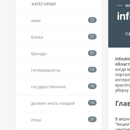
КАТЕГОРИИ
М
in
авиа
Оф
Банки
бренды
infoski
област
когда 
гипермаркеты
портал
интере
красот
государственные
уборку
Глав
должен знать каждый
В верх
игры
"Акции
центре