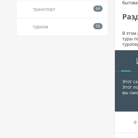
бытова
транспорт
Раз
туризм
В этом
туры п
туропе
Этот с
Этот п
вы смо
0