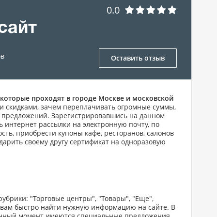
0.0
 сайт
в
Оставить отзыв
которые проходят в городе Москве и московской
и скидками, зачем переплачивать огромные суммы,
ых предложений. Зарегистрировавшись на данном
 интернет рассылки на электронную почту, по
сть, приобрести купоны кафе, ресторанов, салонов
одарить своему другу сертификат на одноразовую
убрики: "Торговые центры", "Товары", "Еще",
т вам быстро найти нужную информацию на сайте. В
 данный момент имеются специальные предложения