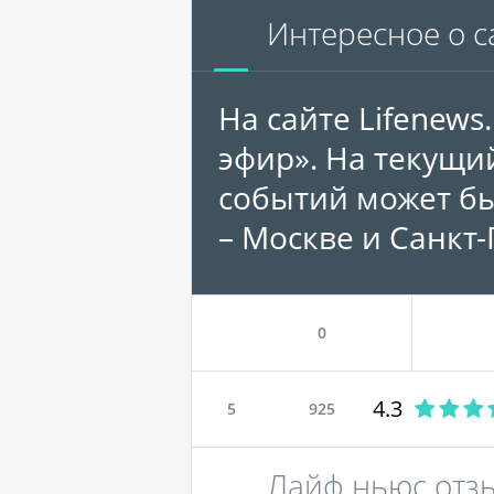
Интересное о с
На сайте Lifenew
эфир». На текущи
событий может бы
– Москве и Санкт-
0
4.3
5
925
Лайф ньюс отз