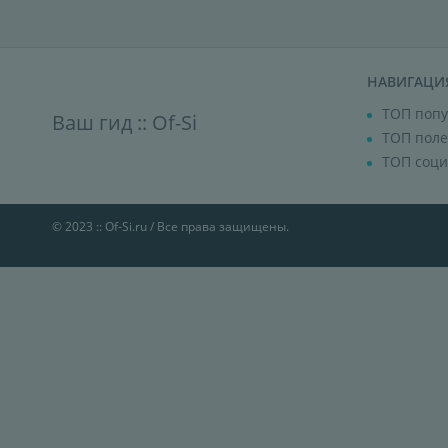
НАВИГАЦИ
ТОП попу
Ваш гид ::
Of-Si
ТОП поле
ТОП соци
© 2023 :: Of-Si.ru / Все права защищены.