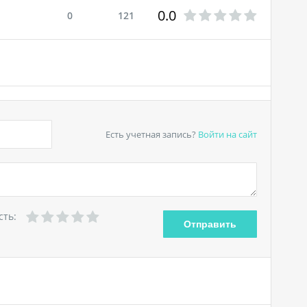
0.0
0
121
Есть учетная запись?
Войти
на сайт
сть: