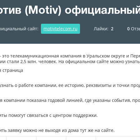
тив (Motiv) официальный
ициальный сайт:
motivtelecom.ru
Лайки:
2
0
Отз
- это телекамуникационная компания в Уральском округе и Пе
ии стали 2,5 млн. человек. На официальном сайте можно узна
я страница
узнать о работе компании, ее историю, рекзвизиты и точки прод
я компании показана годовой линией, где указаны события, пр
иты помогут связаться с центром поддержки.
ть заявку можно не выходя из дома тут же на сайте.