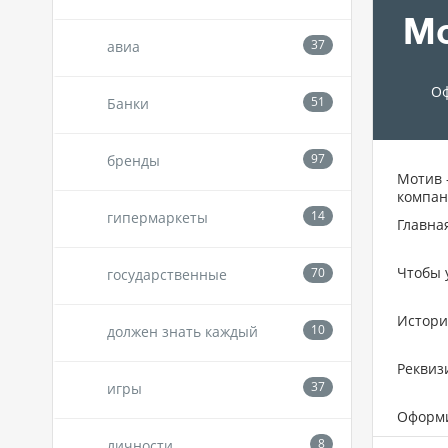
Мо
авиа
Оф
Банки
бренды
Мотив 
компан
гипермаркеты
Главна
Чтобы 
государственные
Истори
должен знать каждый
Реквиз
игры
Оформи
личности