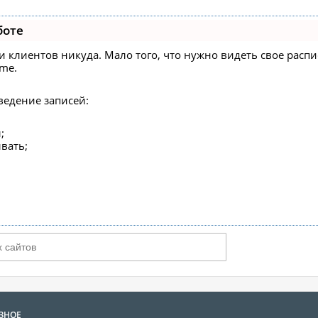
боте
писи клиентов никуда. Мало того, что нужно видеть свое рас
ime.
ведение записей:
;
вать;
ЗНОЕ