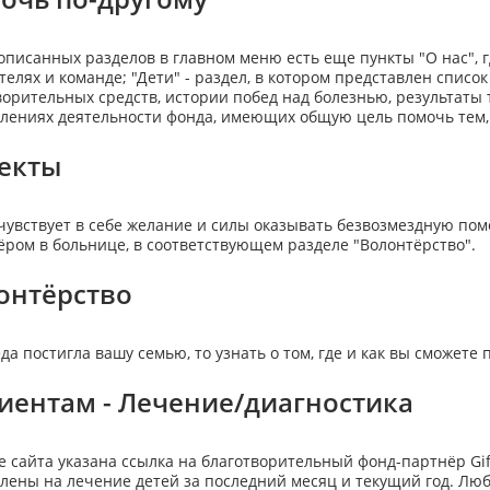
описанных разделов в главном меню есть еще пункты "О нас", г
телях и команде; "Дети" - раздел, в котором представлен список
ворительных средств, истории побед над болезнью, результаты 
лениях деятельности фонда, имеющих общую цель помочь тем, 
екты
о чувствует в себе желание и силы оказывать безвозмездную помо
ёром в больнице, в соответствующем разделе "Волонтёрство".
онтёрство
еда постигла вашу семью, то узнать о том, где и как вы сможет
иентам - Лечение/диагностика
е сайта указана ссылка на благотворительный фонд-партнёр Gift
лены на лечение детей за последний месяц и текущий год. Лю