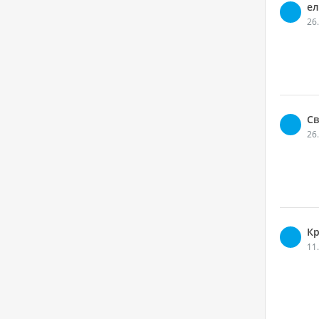
ел
26
Св
26
Кр
11