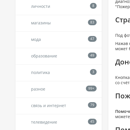
диагно
личности
"Пожер
Стр
магазины
Под фо
мода
Нажав 
может 
образование
Дон
политика
Кнопка
со счё
разное
Пож
связь и интернет
Помочь
можете
телевидение
Пом