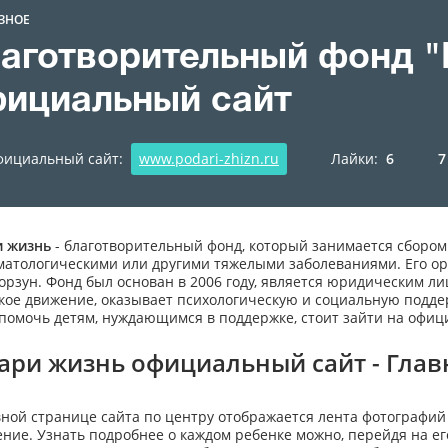
ЗНОЕ
аготворительный фонд 
ициальный сайт
ициальный сайт:
www.podari-zhizn.ru
Лайки:
6
7
 жизнь
- благотворительный фонд, который занимается сбором
матологическими или другими тяжелыми заболеваниями. Его о
орзун. Фонд был основан в 2006 году, является юридическим л
кое движение, оказывает психологическую и социальную поддер
помочь детям, нуждающимся в поддержке, стоит зайти на офиц
ари жизнь официальный сайт - Глав
вной странице сайта по центру отображается лента фотографий
ение. Узнать подробнее о каждом ребенке можно, перейдя на ег