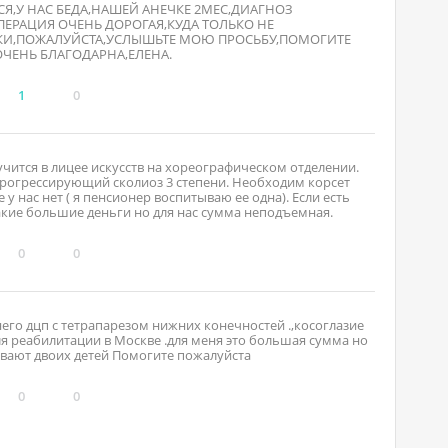
СЯ,У НАС БЕДА,НАШЕЙ АНЕЧКЕ 2МЕС,ДИАГНОЗ
ЕРАЦИЯ ОЧЕНЬ ДОРОГАЯ,КУДА ТОЛЬКО НЕ
И,ПОЖАЛУЙСТА,УСЛЫШЬТЕ МОЮ ПРОСЬБУ,ПОМОГИТЕ
ОЧЕНЬ БЛАГОДАРНА,ЕЛЕНА.
1
0
 учится в лицее искусств на хореографическом отделении.
 прогрессирующий сколиоз 3 степени. Необходим корсет
у нас нет ( я пенсионер воспитываю ее одна). Если есть
акие большие деньги но для нас сумма неподъемная.
0
0
него дцп с тетрапарезом нижних конечностей .,косоглазие
ля реабилитации в Москве .для меня это большая сумма но
ывают двоих детей Помогите пожалуйста
0
0