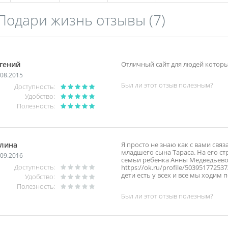
Подари жизнь отзывы
(7)
гений
Отличный сайт для людей которы
.08.2015
Был ли этот отзыв полезным?
Доступность:
Удобство:
Полезность:
лина
Я просто не знаю как с вами свя
младшего сына Тараса. На его с
.09.2016
семьи ребенка Анны Медведьевой..
Доступность:
https://ok.ru/profile/50395177253
дети есть у всех и все мы ходим 
Удобство:
Полезность:
Был ли этот отзыв полезным?