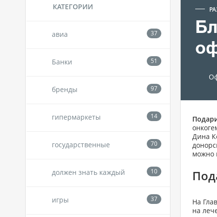
КАТЕГОРИИ
РА
Бл
авиа
оф
Банки
Оф
бренды
гипермаркеты
Подари
онкоге
Дина К
государственные
донорс
можно 
должен знать каждый
Под
игры
На Гла
на леч