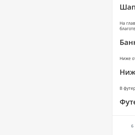
Шап
На гла
благот
Бан
Ниже о
Ниж
В футе
Фут
6