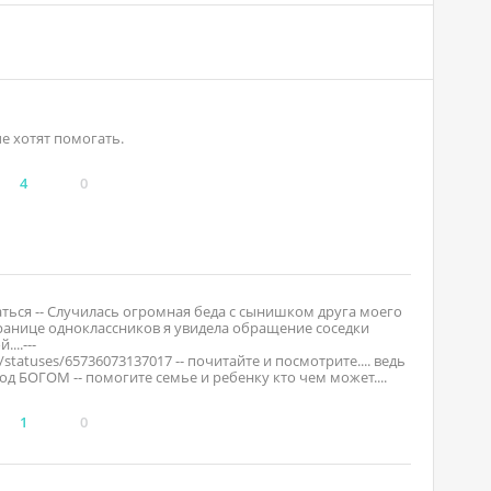
е хотят помогать.
4
0
заться -- Случилась огромная беда с сынишком друга моего
транице одноклассников я увидела обращение соседки
..---
7/statuses/65736073137017 -- почитайте и посмотрите.... ведь
под БОГОМ -- помогите семье и ребенку кто чем может....
1
0