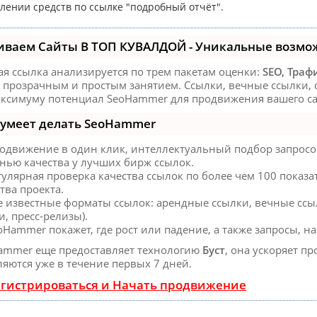
лении средств по ссылке "подробный отчёт".
иваем Сайты В ТОП КУВАЛДОЙ - Уникальные возмо
ая ссылка анализируется по трем пакетам оценки:
SEO, Траф
 прозрачным и простым занятием. Ссылки, вечные ссылки, с
аксимуму потенциал SeoHammer для продвижения вашего са
 умеет делать SeoHammer
одвижение в один клик, интеллектуальный подбор запросов
енью качества у лучших бирж ссылок.
гулярная проверка качества ссылок по более чем 100 показ
тва проекта.
е известные форматы ссылок: арендные ссылки, вечные ссы
и, пресс-релизы).
oHammer покажет, где рост или падение, а также запросы, 
ammer еще предоставляет технологию
Буст
, она ускоряет п
яются уже в течение первых 7 дней.
гистрироваться и Начать продвижение