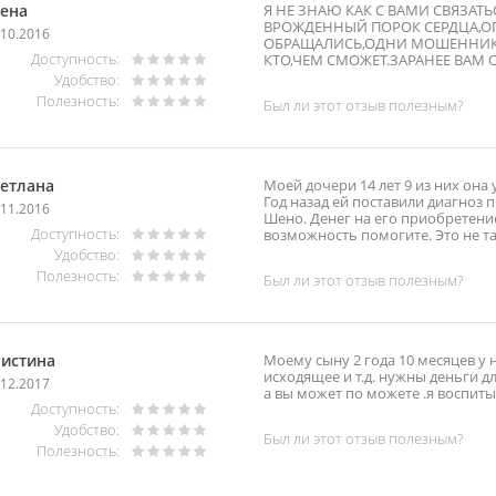
ена
Я НЕ ЗНАЮ КАК С ВАМИ СВЯЗАТЬ
ВРОЖДЕННЫЙ ПОРОК СЕРДЦА,ОП
.10.2016
ОБРАЩАЛИСЬ,ОДНИ МОШЕННИК
Доступность:
КТО,ЧЕМ СМОЖЕТ.ЗАРАНЕЕ ВАМ 
Удобство:
Полезность:
Был ли этот отзыв полезным?
етлана
Моей дочери 14 лет 9 из них она
Год назад ей поставили диагноз
.11.2016
Шено. Денег на его приобретение 
Доступность:
возможность помогите. Это не т
Удобство:
Полезность:
Был ли этот отзыв полезным?
истина
Моему сыну 2 года 10 месяцев у 
исходящее и т.д. нужны деньги д
.12.2017
а вы может по можете .я воспит
Доступность:
Удобство:
Был ли этот отзыв полезным?
Полезность: