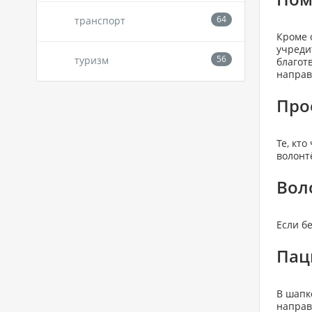
транспорт
Кроме 
учреди
туризм
благот
направ
Про
Те, кт
волонт
Вол
Если б
Пац
В шапк
направ