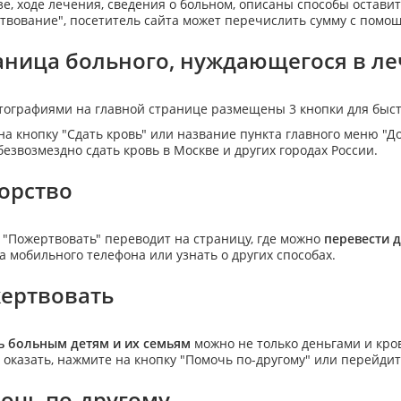
зе, ходе лечения, сведения о больном, описаны способы остави
твование", посетитель сайта может перечислить сумму с помо
аница больного, нуждающегося в л
тографиями на главной странице размещены 3 кнопки для быст
на кнопку "Сдать кровь" или название пункта главного меню "Дон
безвозмездно сдать кровь в Москве и других городах России.
орство
 "Пожертвовать" переводит на страницу, где можно
перевести 
та мобильного телефона или узнать о других способах.
ертвовать
 больным детям и их семьям
можно не только деньгами и кро
 оказать, нажмите на кнопку "Помочь по-другому" или перейдит
очь по-другому