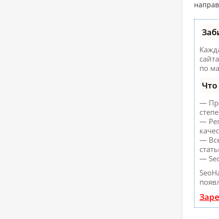
направ
Заб
Кажд
сайта
по м
Что
— Пр
степ
— Ре
качес
— Вс
стать
— Se
SeoH
появл
Заре