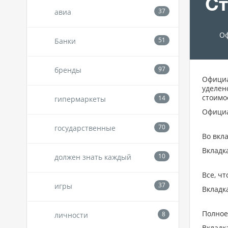
Ст
авиа
Оф
Банки
бренды
Официа
уделен
стоимо
гипермаркеты
Официа
государственные
Во вкл
Вкладк
должен знать каждый
Все, ч
игры
Вкладк
Полное
личности
Вкладк