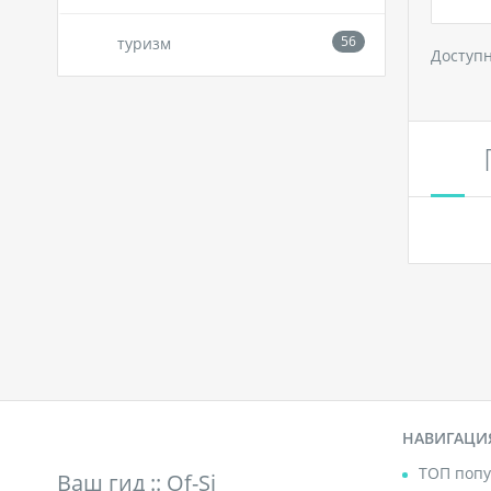
туризм
Доступ
НАВИГАЦИ
ТОП попу
Ваш гид ::
Of-Si