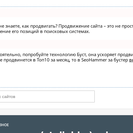
не знаете, как продвигать? Продвижение сайта – это не про
ние его позиций в поисковых системах.
стоятельно, попробуйте технологию
Буст
, она ускоряет продв
е продвинется в Топ10 за месяц, то в
SeoHammer
за бустер
в
ЗНОЕ