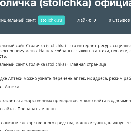
оличка (stolichka) офиц
ициальный сайт:
stolichki.ru
Лайки:
0
0
Отзывов
льный сайт Столичка (stolichka) - это интернет-ресурс социал
о основному меню. На нем собраны ссылки на аптеки, новости, 
сть.
льный сайт Столичка (stolichka) - Главная страница
адке Аптеки можно узнать перечень аптек, их адреса, режим р
а - Аптеки
то касается лекарственных препаратов, можно найти в одноимен
а сайта - Препараты и цены
 описание лекарственного средства, можно изучить, кликнув ег
а - Описание препарата