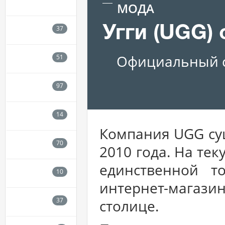
МОДА
Угги (UGG)
Официальный с
Компания UGG сущ
2010 года. На те
единственной т
интернет-магаз
столице.