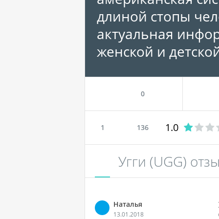
длиной стопы чел
актуальная инфо
женской и детской
0
1.0
1
136
Угги (UGG) отз
Наталья
13.01.2018